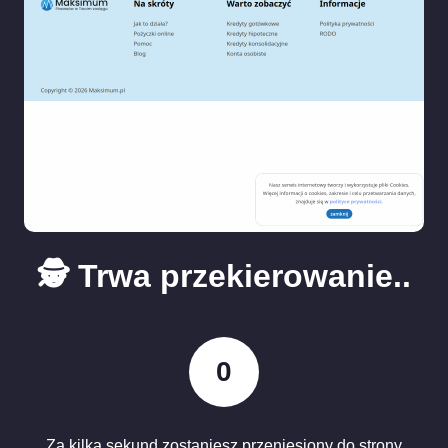
🕵️ Trwa przekierowanie..
0
Za kilka sekund zostaniesz przeniesiony do strony