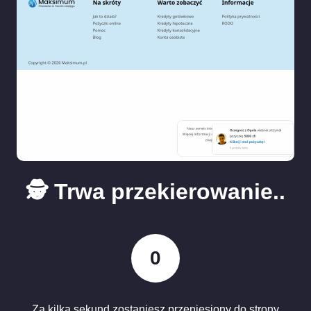
🕵️ Trwa przekierowanie..
0
Za kilka sekund zostaniesz przeniesiony do strony