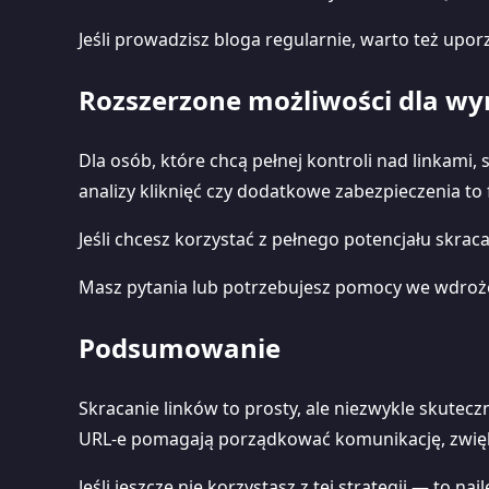
Jeśli prowadzisz bloga regularnie, warto też upo
Rozszerzone możliwości dla w
Dla osób, które chcą pełnej kontroli nad linkami
analizy kliknięć czy dodatkowe zabezpieczenia to 
Jeśli chcesz korzystać z pełnego potencjału skra
Masz pytania lub potrzebujesz pomocy we wdro
Podsumowanie
Skracanie linków to prosty, ale niezwykle skutec
URL-e pomagają porządkować komunikację, zwięks
Jeśli jeszcze nie korzystasz z tej strategii — to n