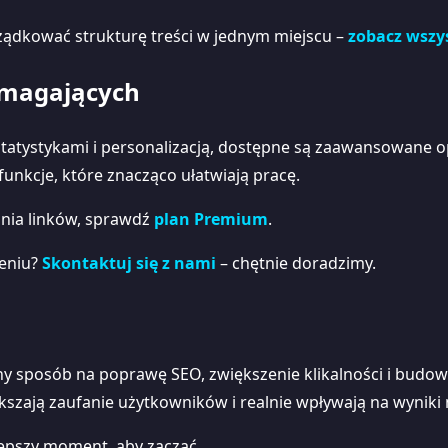
rządkować strukturę treści w jednym miejscu –
zobacz wszys
ymagających
, statystykami i personalizacją, dostępne są zaawansowane 
funkcje, które znacząco ułatwiają pracę.
cania linków, sprawdź
plan Premium
.
żeniu?
Skontaktuj się z nami
– chętnie doradzimy.
zny sposób na poprawę SEO, zwiększenie klikalności i budo
zają zaufanie użytkowników i realnie wpływają na wyniki
ajlepszy moment, aby zacząć.