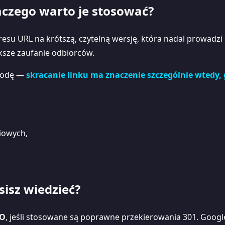
laczego warto je stosować?
su URL na krótszą, czytelną wersję, która nadal prowadzi do 
ksze zaufanie odbiorców.
etodę —
skracanie linku ma znaczenie szczególnie wtedy, g
ciowych,
sisz wiedzieć?
EO
, jeśli stosowane są poprawne przekierowania 301. Goog