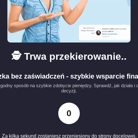
🕵️ Trwa przekierowanie..
ka bez zaświadczeń - szybkie wsparcie fi
dny sposób na szybkie zdobycie pieniędzy. Sprawdź, jak działa i 
decyzji.
0
Za kilka sekund zostaniesz przeniesiony do strony docelowej.