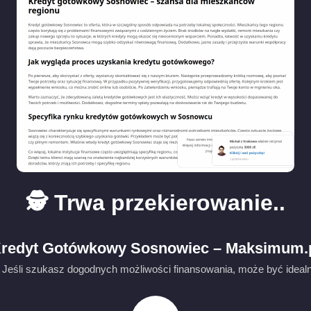
🕵️ Trwa przekierowanie..
redyt Gotówkowy Sosnowiec – Maksimum.
Jeśli szukasz dogodnych możliwości finansowania, może być ideal