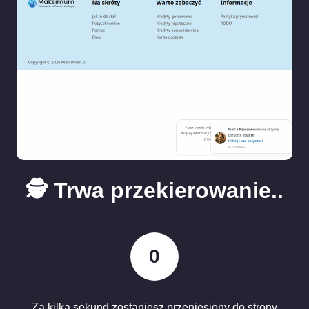
🕵️ Trwa przekierowanie..
0
Za kilka sekund zostaniesz przeniesiony do strony