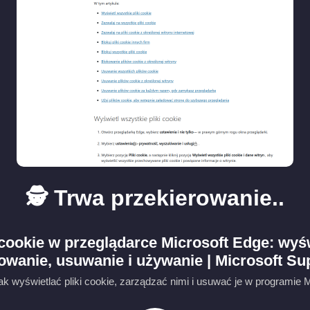
🕵️ Trwa przekierowanie..
cookie w przeglądarce Microsoft Edge: wyśw
owanie, usuwanie i używanie | Microsoft Su
ak wyświetlać pliki cookie, zarządzać nimi i usuwać je w programie 