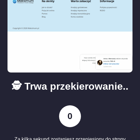
🕵️ Trwa przekierowanie..
0
Za kilka sekund zostaniesz przeniesiony do strony