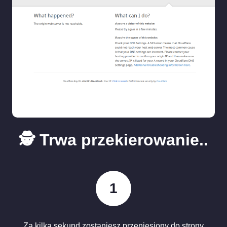
🕵️ Trwa przekierowanie..
1
Za kilka sekund zostaniesz przeniesiony do strony