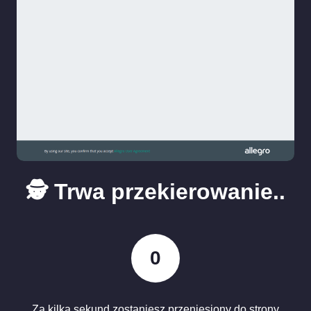
🕵️ Trwa przekierowanie..
0
Za kilka sekund zostaniesz przeniesiony do strony