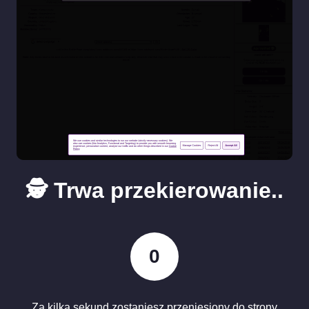
🕵️ Trwa przekierowanie..
0
Za kilka sekund zostaniesz przeniesiony do strony