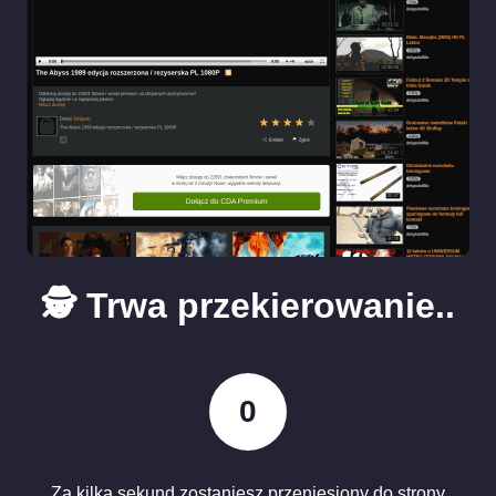
🕵️ Trwa przekierowanie..
0
Za kilka sekund zostaniesz przeniesiony do strony