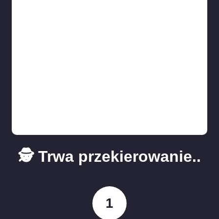
🕵️ Trwa przekierowanie..
1