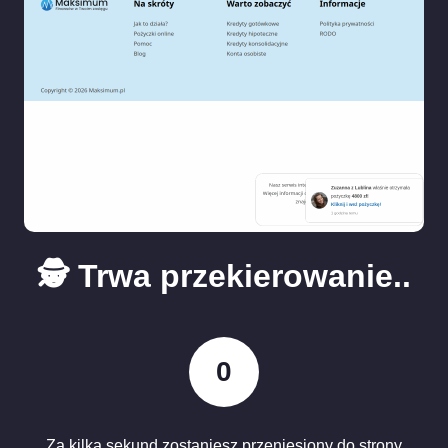
🕵️ Trwa przekierowanie..
0
Za kilka sekund zostaniesz przeniesiony do strony