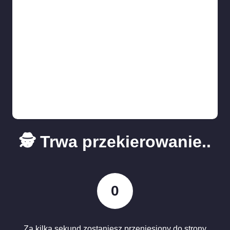
🕵️ Trwa przekierowanie..
0
Za kilka sekund zostaniesz przeniesiony do strony