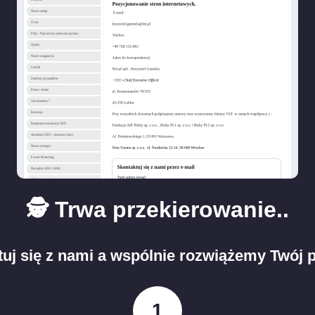
🕵️ Trwa przekierowanie..
uj się z nami a wspólnie rozwiążemy Twój 
1