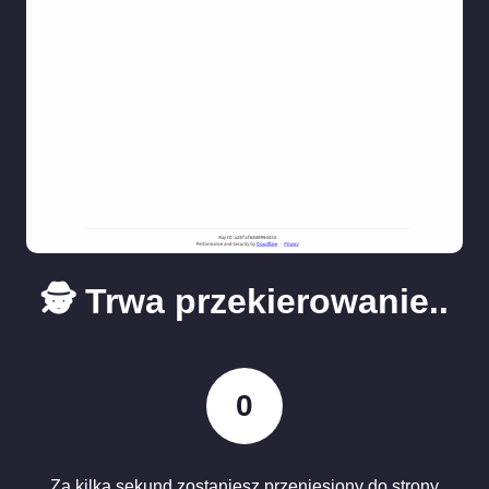
🕵️ Trwa przekierowanie..
0
Za kilka sekund zostaniesz przeniesiony do strony