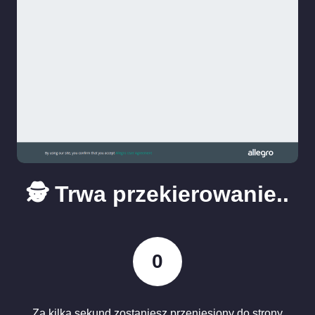
🕵️ Trwa przekierowanie..
0
Za kilka sekund zostaniesz przeniesiony do strony