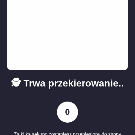
🕵️ Trwa przekierowanie..
0
Za kilka sekund zostaniesz przeniesiony do strony