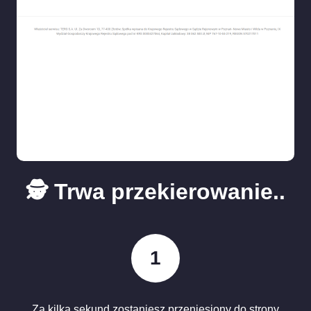
🕵️ Trwa przekierowanie..
1
Za kilka sekund zostaniesz przeniesiony do strony