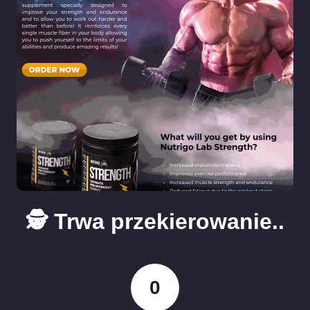
🕵️ Trwa przekierowanie..
0