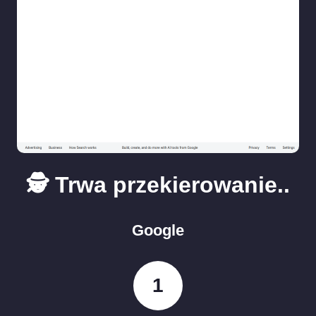
🕵️ Trwa przekierowanie..
Google
1