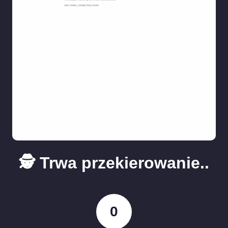
🕵️ Trwa przekierowanie..
0