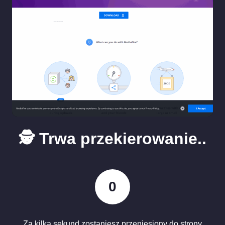
🕵️ Trwa przekierowanie..
0
Za kilka sekund zostaniesz przeniesiony do strony