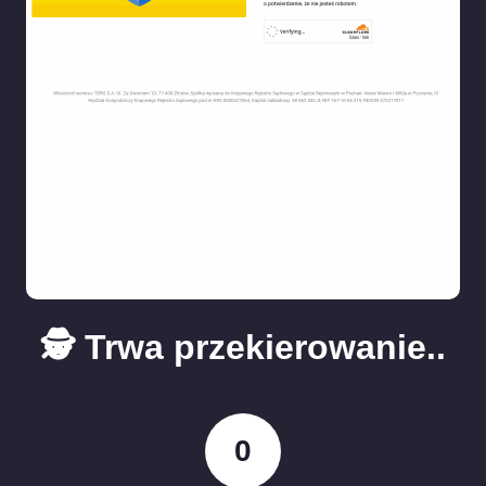
🕵️ Trwa przekierowanie..
0