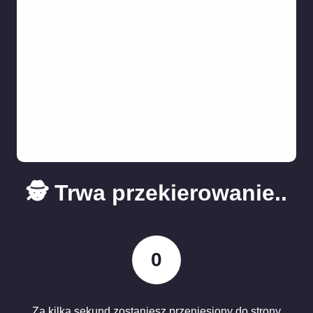
🕵️ Trwa przekierowanie..
0
Za kilka sekund zostaniesz przeniesiony do strony