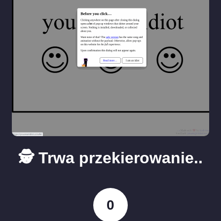
🕵️ Trwa przekierowanie..
0