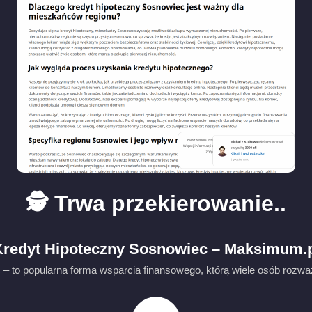
🕵️ Trwa przekierowanie..
redyt Hipoteczny Sosnowiec – Maksimum.
– to popularna forma wsparcia finansowego, którą wiele osób rozwa