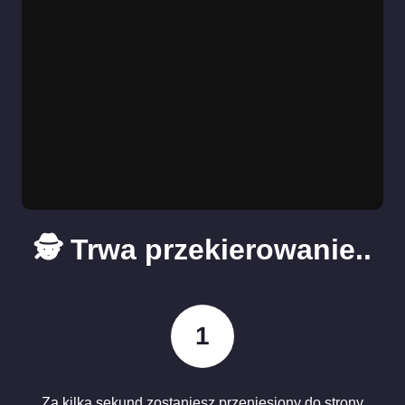
🕵️ Trwa przekierowanie..
1
Za kilka sekund zostaniesz przeniesiony do strony