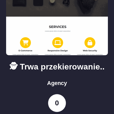
🕵️ Trwa przekierowanie..
Agency
0