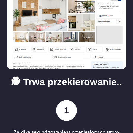
🕵️ Trwa przekierowanie..
1
Za kilka sekund zostaniesz przeniesiony do strony