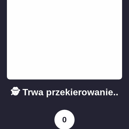
🕵️ Trwa przekierowanie..
0