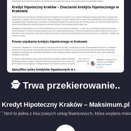
🕵️ Trwa przekierowanie..
Kredyt Hipoteczny Kraków – Maksimum.pl
```html to jedna z kluczowych usług finansowych, która wspiera mies