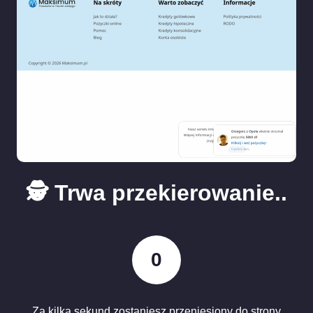
🕵️ Trwa przekierowanie..
0
Za kilka sekund zostaniesz przeniesiony do strony