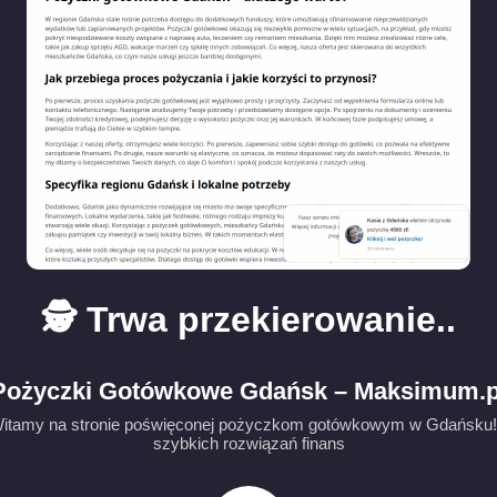
🕵️ Trwa przekierowanie..
Pożyczki Gotówkowe Gdańsk – Maksimum.p
tamy na stronie poświęconej pożyczkom gotówkowym w Gdańsku! J
szybkich rozwiązań finans