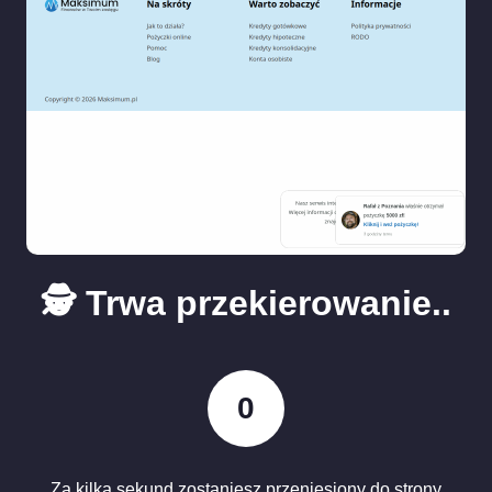
🕵️ Trwa przekierowanie..
0
Za kilka sekund zostaniesz przeniesiony do strony