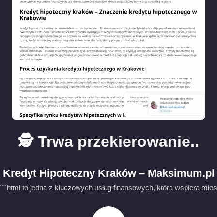
🕵️ Trwa przekierowanie..
Kredyt Hipoteczny Kraków – Maksimum.pl
```html to jedna z kluczowych usług finansowych, która wspiera mies