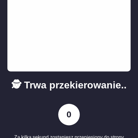
🕵️ Trwa przekierowanie..
0
Za kilka sekund zostaniesz przeniesiony do strony