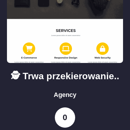
🕵️ Trwa przekierowanie..
Agency
0