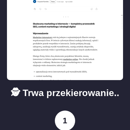
🕵️ Trwa przekierowanie..
1