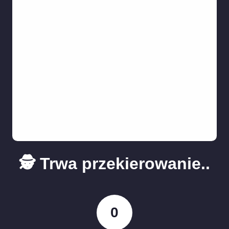
🕵️ Trwa przekierowanie..
0