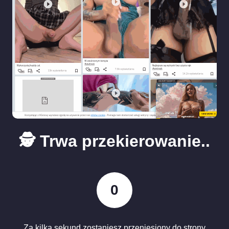
🕵️ Trwa przekierowanie..
0
Za kilka sekund zostaniesz przeniesiony do strony