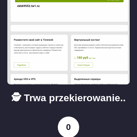
🕵️ Trwa przekierowanie..
0