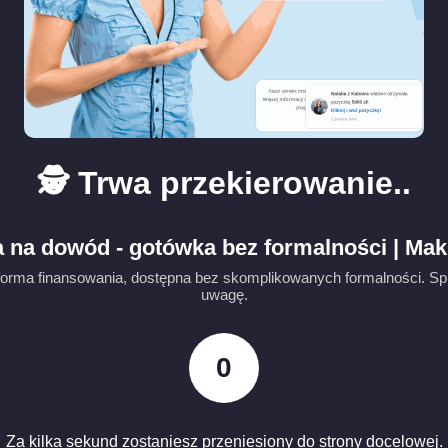
🕵️ Trwa przekierowanie..
 na dowód - gotówka bez formalności | Ma
rma finansowania, dostępna bez skomplikowanych formalności. Spra
uwagę.
0
Za kilka sekund zostaniesz przeniesiony do strony docelowej.