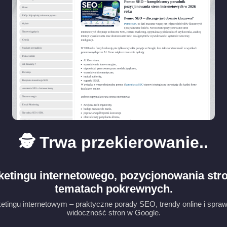
🕵️ Trwa przekierowanie..
ketingu internetowego, pozycjonowania stro
tematach pokrewnych.
etingu internetowym – praktyczne porady SEO, trendy online i spra
widoczność stron w Google.