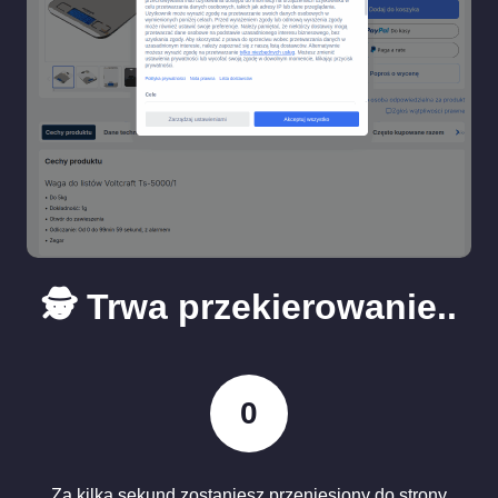
🕵️ Trwa przekierowanie..
0
Za kilka sekund zostaniesz przeniesiony do strony