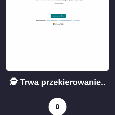
🕵️ Trwa przekierowanie..
0