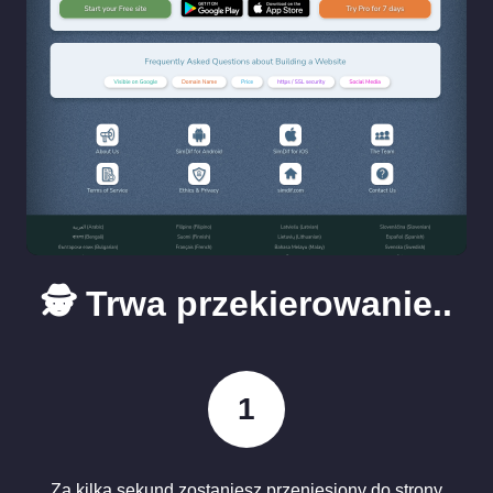
🕵️ Trwa przekierowanie..
1
Za kilka sekund zostaniesz przeniesiony do strony