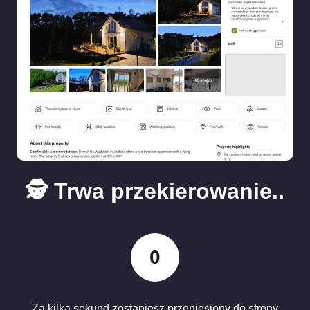
🕵️ Trwa przekierowanie..
0
Za kilka sekund zostaniesz przeniesiony do strony