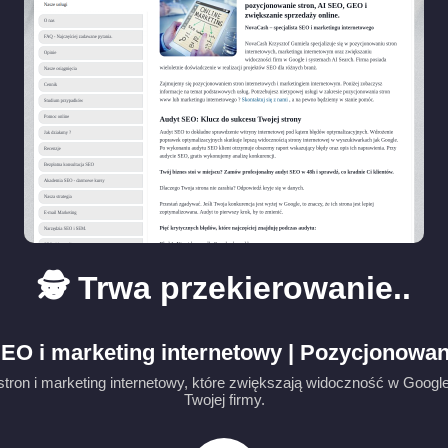
🕵️ Trwa przekierowanie..
EO i marketing internetowy | Pozycjonowan
tron i marketing internetowy, które zwiększają widoczność w Google
Twojej firmy.